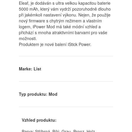
Eleaf, je dodáván s ultra velkou kapacitou baterie
5000 mAh, který vám vydrží pozoruhodně dlouho
při jakémkoli nastavení výkonu. Nejen, že použije
nový firmware s chytrým režimem a vlastním
logem, iPower Mod má také módní vzhled a
přichází s mnoha atraktivními barvami pro vaše
možnosti.
Produktem je nové balení iStick Power.
Marke: List
Typ produktu: Mod
Vzhled produktu:
Barva: Stříbrná, Bílý, Grau, Bronz, Holz