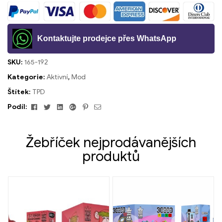
Kontaktujte prodejce přes WhatsApp
SKU:
165-192
Kategorie:
Aktivní
,
Mod
Štítek:
TPD
Facebook
Cvrlikání
Linkedin
Google+
Pinterest
E-
Podíl:
mailem
Žebříček nejprodávanějších
produktů