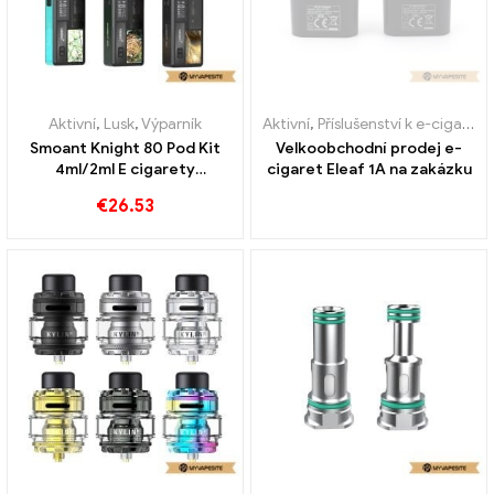
Aktivní
,
Lusk
,
Výparník
Aktivní
,
Příslušenství k e-cigaretám
Smoant Knight 80 Pod Kit
Velkoobchodní prodej e-
4ml/2ml E cigarety
cigaret Eleaf 1A na zakázku
velkoobchodní 丨Vlastní
€
26.53