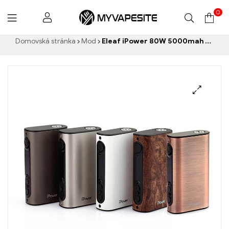
0
Myvapesite.de
Domovská stránka
Mod
Eleaf iPower 80W 5000mah TC Mod – (Nová verze: Eleaf iStick Power) Velkoobchod e-cigaret丨Zakázkový