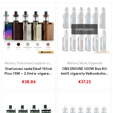
VYPRODÁNO
Aktivní
,
Startovací sada e-cigaret
Aktivní
,
Mod
,
Výparník
Startovací sada Eleaf iStick
OBS ENGINE 100W Box Kit
Pico 75W – 2.0ml e-cigarety
6ml E cigarety Velkoobchod
velkoobchod丨Vlastní
丨Vlastní
€
38.84
€
37.23