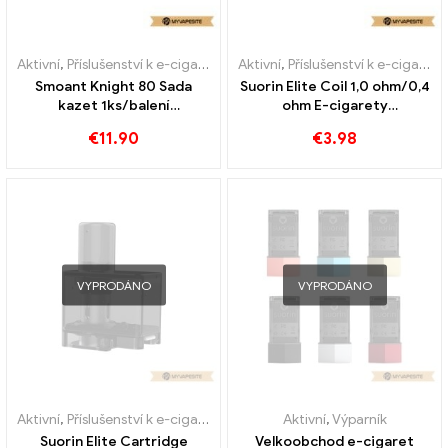
Aktivní
,
Příslušenství k e-cigaretám
,
Aktivní
Výparník
,
Příslušenství k e-cigaretám
Smoant Knight 80 Sada
Suorin Elite Coil 1,0 ohm/0,4
kazet 1ks/balení
ohm E-cigarety
Velkoobchodní prodej e-
velkoobchodní prodej na
€
11.90
€
3.98
cigaret丨Vlastní
zakázku
VYPRODÁNO
VYPRODÁNO
Aktivní
,
Příslušenství k e-cigaretám
,
Výparník
Aktivní
,
Výparník
Suorin Elite Cartridge
Velkoobchod e-cigaret