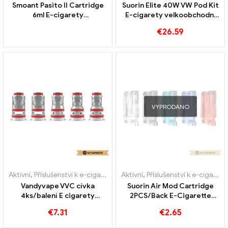
Smoant Pasito II Cartridge
Suorin Elite 40W VW Pod Kit
6ml E-cigarety
E-cigarety velkoobchodní
velkoobchodní prodej na
prodej na zakázku
€
26.59
zakázku
VYPRODÁNO
Aktivní
,
Příslušenství k e-cigaretám
Aktivní
,
Příslušenství k e-cigaretám
Vandyvape VVC cívka
Suorin Air Mod Cartridge
4ks/balení E cigarety
2PCS/Back E-Cigarette
velkoobchodní prodej na
Velkoobchod丨Vlastní
€
7.31
€
2.65
zakázku