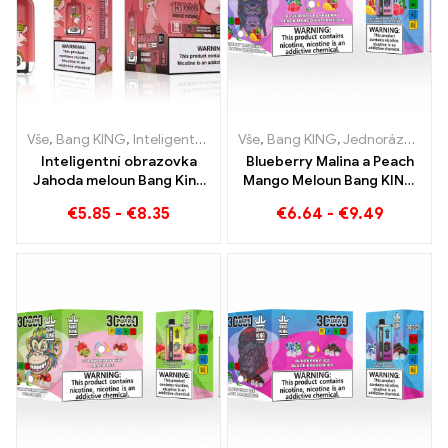
Vše
,
Bang KING
,
Inteligentní obrazovka Bang King 15000 Puff
Vše
,
Bang KING
,
Jednorázové e-cigarety Litva
,
Jedn
Inteligentní obrazovka
Blueberry Malina a Peach
Jahoda meloun Bang King
Mango Meloun Bang KING
15000 Puff Užijte si
barva 30000 Potahy
€
5.85
-
€
8.35
€
6.64
-
€
9.49
uvolňující potěšení z
JEDNORÁZOVÉ E-
ovoce
CIGARETY Jednorázové
zařízení s duální příchutí
Dokonalá kombinace