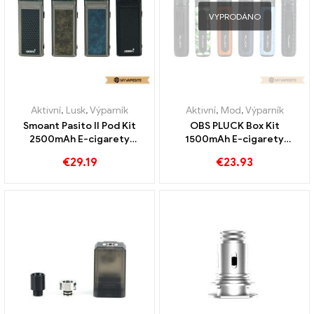
VYPRODÁNO
Aktivní
,
Lusk
,
Výparník
Aktivní
,
Mod
,
Výparník
Smoant Pasito II Pod Kit
OBS PLUCK Box Kit
2500mAh E-cigarety
1500mAh E-cigarety
velkoobchodní velkoobchod
velkoobchodní prodej na
€
29.19
€
23.93
vlastní
zakázku