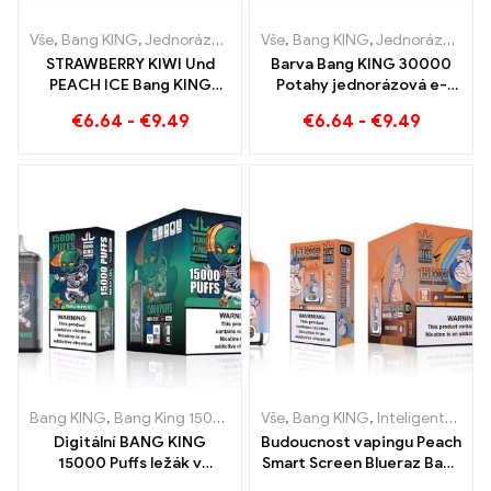
Vše
,
Bang KING
,
Jednorázové e-cigarety Litva
Vše
,
Bang KING
,
Jednorázové e-ci
,
Jednorázové e-cigarety Litva
STRAWBERRY KIWI Und
Barva Bang KING 30000
PEACH ICE Bang KING
Potahy jednorázová e-
Barva 30000 Jednorázová
cigareta Vysoce kvalitní
€
6.64
-
€
9.49
€
6.64
-
€
9.49
e-cigareta Puffs - Dual
požitek s příchutěmi
Flavour pro jedinečný
Blueberry Ice a Black
zážitek z vapingu
Dragon Ice
Bang KING
,
Bang King 15000 Obláčky
Vše
,
,
Bang KING
Jednorázová e-cigareta s 
,
Inteligentní obrazovka Bang King 15000 Puff
Digitální BANG KING
Budoucnost vapingu Peach
15000 Puffs ležák v
Smart Screen Blueraz Bang
Brémách 15000
King 15000 Puff