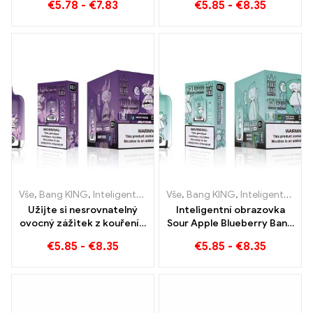
€
5.78
-
€
7.83
€
5.85
-
€
8.35
Bezoškolské potěšení
Vše
,
Bang KING
,
Inteligentní obrazovka Bang King 15000 Puff
Vše
,
Bang KING
,
Inteligentní obrazovka Bang King 15000 Puff
,
Jedn
Užijte si nesrovnatelný
Inteligentní obrazovka
ovocný zážitek z kouření s
Sour Apple Blueberry Bang
Grape Jelly Bang King
King 15000 Puff
€
5.85
-
€
8.35
€
5.85
-
€
8.35
Smart Screen 15000 Puff
Nesrovnatelný zážitek z
vapování plný svěžích
chutí