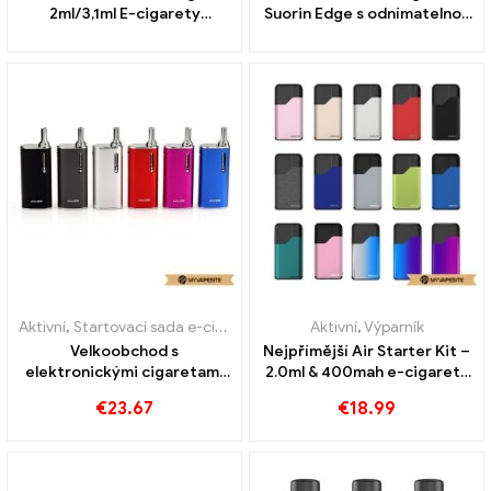
2ml/3,1ml E-cigarety
Suorin Edge s odnímatelnou
velkoobchodní prodej na
baterií 230mAh na zakázku
zakázku
Aktivní
,
Startovací sada e-cigaret
Aktivní
,
Výparník
Velkoobchod s
Nejpřímější Air Starter Kit –
elektronickými cigaretami
2.0ml & 400mah e-cigarety
základní sady Eleaf iStick –
velkoobchodní丨Vlastní
€
23.67
€
18.99
na zakázku