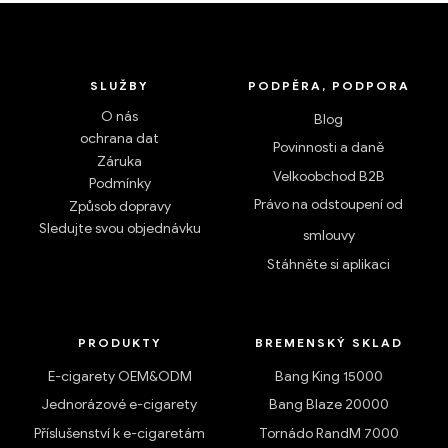
SLUŽBY
PODPĚRA, PODPORA
O nás
Blog
ochrana dat
Povinnosti a daně
Záruka
Velkoobchod B2B
Podmínky
Právo na odstoupení od
Způsob dopravy
Sledujte svou objednávku
smlouvy
Stáhněte si aplikaci
PRODUKTY
BREMENSKÝ SKLAD
E-cigarety OEM&ODM
Bang King 15000
Jednorázové e-cigarety
Bang Blaze 20000
Příslušenství k e-cigaretám
Tornádo RandM 7000