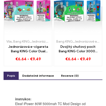
Vše
,
Bang KING
,
Jednorázové e-cigarety Litva
Bang KING
,
Jednorázové e-cigarety
,
Jednorázové e-ci
Jednorázová e-cigareta
Dvojitý chuťový pocit
Bang KING Color Dual
Bang KING Color 30000
Flavour 30000 Vlaky plné
Puffs Red Bull a Blueberry
€
6.64
-
€
9.49
€
6.64
-
€
9.49
chuti s jahodovým
Meloun 30000
melounem a kiwi
Jednorázová e-cigareta
mučenkovou guavou
bafne
Popis
Dodatečné informace
Recenze (0)
instrukce:
Eleaf iPower 80W 5000mah TC Mod Design od