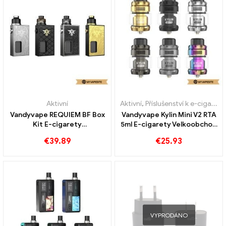
Aktivní
Aktivní
,
Příslušenství k e-cigaretám
Vandyvape REQUIEM BF Box
Vandyvape Kylin Mini V2 RTA
Kit E-cigarety
5ml E-cigarety Velkoobchod
velkoobchodní prodej na
丨Vlastní
€
39.89
€
25.93
zakázku
VYPRODÁNO