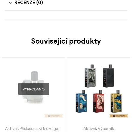
RECENZE (0)
Související produkty
VYPRODÁNO
Aktivní
,
Příslušenství k e-cigaretám
,
Výparník
Aktivní
,
Výparník