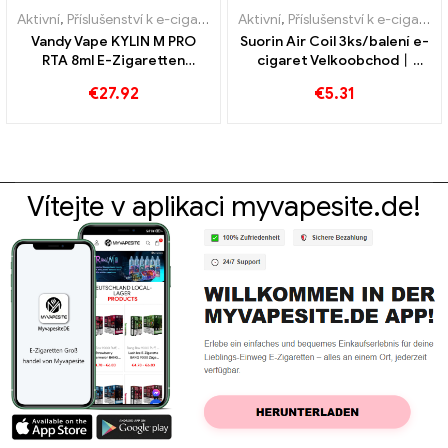
Aktivní
,
Příslušenství k e-cigaretám
Aktivní
,
Příslušenství k e-cigaretám
Vandy Vape KYLIN M PRO
Suorin Air Coil 3ks/balení e-
RTA 8ml E-Zigaretten
cigaret Velkoobchod丨
Großhandel丨Vlastní
Vlastní
€
27.92
€
5.31
Vítejte v aplikaci myvapesite.de!