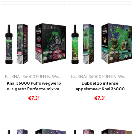
Bij
,
KNAL 36000 PUFFEN
,
Wegwerp e-sigaretten
Bij
,
KNAL 36000 PUFFEN
,
Wegwerp e-sigaret
,
Wegwerp e-sigaretten
Knal 36000 Puffs wegwerp
Dubbel zo intense
e-sigaret Perfecte mix van
appelsmaak: Knal 36000
bosbessen en frambozen
Rookt een wegwerp-e-
€
7.31
€
7.31
met mesh-spiraal voor
sigaret met dubbele appels
fruitig 36000 Treinen
voor maximaal genot