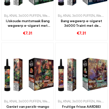
Bij
,
KNAL 36000 PUFFEN
,
Wegwerp e-sigaretten
Bij
,
KNAL 36000 PUFFEN
,
Wegwerp e-sigaret
,
Wegwerp e-sigaretten
IJskoude muntsmaak Bang
Bang wegwerp e-sigaret
wegwerp e-sigaret met
36000 Traint met de
36000 Trekjes en
zoetste gemengde
€
7.31
€
7.31
meshspiraal voor de ultieme
vruchten voor een ultieme
frisheid
dampervaring dankzij de
mesh-spiraal
Bij
,
KNAL 36000 PUFFEN
,
Wegwerp e-sigaretten
Bij
,
KNAL 36000 PUFFEN
,
Wegwerp e-sigaret
,
Wegwerp e-sigaretten
Geniet van perzik-mango
Fruitige frisse AARDBEI