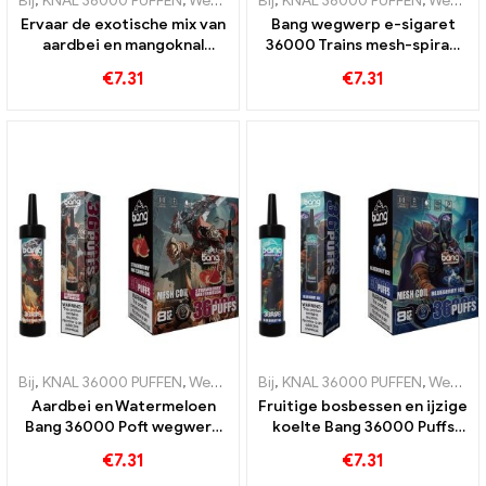
Bij
,
KNAL 36000 PUFFEN
,
Wegwerp e-sigaretten
Bij
,
KNAL 36000 PUFFEN
,
Wegwerp e-sigaret
,
Wegwerp e-sigaretten
Ervaar de exotische mix van
Bang wegwerp e-sigaret
aardbei en mangoknal
36000 Trains mesh-spiraal
36000 Puffs wegwerp e-
zorgt voor een
€
7.31
€
7.31
sigaret met mesh-spiraal
verfrissende
voor intens fruitgenot
watermeloenervaring
Bij
,
KNAL 36000 PUFFEN
,
Wegwerp e-sigaretten
Bij
,
KNAL 36000 PUFFEN
,
Wegwerp e-sigaret
,
Wegwerp e-sigaretten
Aardbei en Watermeloen
Fruitige bosbessen en ijzige
Bang 36000 Poft wegwerp
koelte Bang 36000 Puffs
e-sigaret met mesh-spiraal
wegwerp e-sigaret voor
€
7.31
€
7.31
voor intens genot
een unieke ervaring