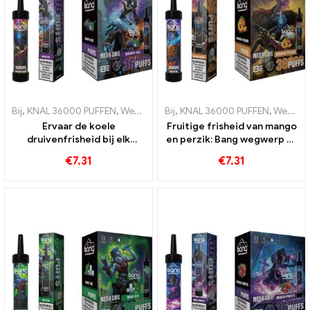
Bij
,
KNAL 36000 PUFFEN
,
Wegwerp e-sigaretten Litouwen
Bij
,
KNAL 36000 PUFFEN
,
Wegwerp 
,
Wegwerp e-sigaretten
Ervaar de koele
Fruitige frisheid van mango
druivenfrisheid bij elk
en perzik: Bang wegwerp e-
trekje Bang 36000 Puft
sigaret met 36000 traint
€
7.31
€
7.31
wegwerp e-sigaret met
voor een tropische
mesh-spiraal voor een
dampervaring
intense druivenijservaring