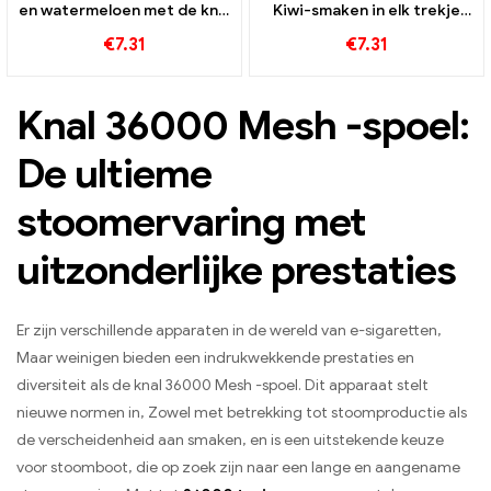
en watermeloen met de knal
Kiwi-smaken in elk trekje
36000 Rookt wegwerp-e-
van de BANG 36000 Puffs
€
7.31
€
7.31
sigaret en mesh-spiraal
wegwerp e-sigaret voor
langdurig genot
Knal 36000 Mesh -spoel:
De ultieme
stoomervaring met
uitzonderlijke prestaties
Er zijn verschillende apparaten in de wereld van e-sigaretten,
Maar weinigen bieden een indrukwekkende prestaties en
diversiteit als de knal 36000 Mesh -spoel. Dit apparaat stelt
nieuwe normen in, Zowel met betrekking tot stoomproductie als
de verscheidenheid aan smaken, en is een uitstekende keuze
voor stoomboot, die op zoek zijn naar een lange en aangename