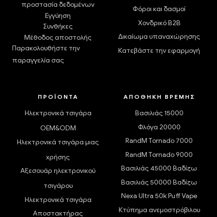
προστασία δεδομένων
Φόροι και δασμοί
Εγγύηση
Χονδρικό B2B
Συνθήκες
Δικαίωμα υπαναχώρησης
Μέθοδος αποστολής
Παρακολουθήστε την
Κατεβάστε την εφαρμογή
παραγγελία σας
ΠΡΟΪΌΝΤΑ
ΑΠΟΘΉΚΗ ΒΡΈΜΗΣ
Ηλεκτρονικά τσιγάρα
Βασιλιάς 15000
Φλόγα 20000
OEM&ODM
RandM Tornado 7000
Ηλεκτρονικά τσιγάρα μιας
RandM Tornado 9000
χρήσης
Βασιλιάς 45000 Βαδίζω
Αξεσουάρ ηλεκτρονικού
Βασιλιάς 50000 Βαδίζω
τσιγάρου
Nexa Ultra 50k Puff Vape
Ηλεκτρονικά τσιγάρα
Κτύπημα ανεμοστρόβιλου
Αποστακτήρας