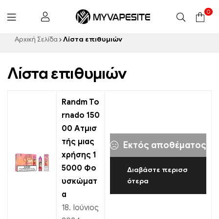
0
Myvapesite.de
Αρχική Σελίδα
Λίστα επιθυμιών
Λίστα επιθυμιών
Randm To
rnado 150
00 Ατμισ
τής μιας
Εκτός αποθέματος
χρήσης 1
5000 Φο
Διαβάστε περισσ
υσκώματ
ότερα
α
18. Ιούνιος