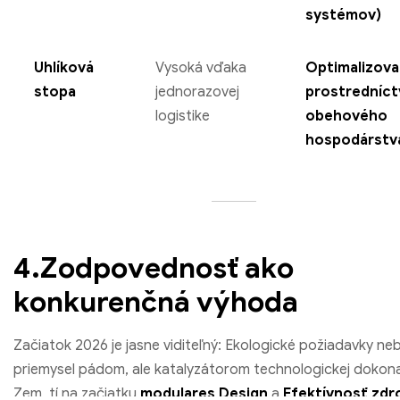
systémov)
Uhlíková
Vysoká vďaka
Optimalizov
stopa
jednorazovej
prostredníc
logistike
obehového
hospodárstv
4.Zodpovednosť ako
konkurenčná výhoda
Začiatok 2026 je jasne viditeľný: Ekologické požiadavky neb
priemysel pádom, ale katalyzátorom technologickej dokona
Zem, tí na začiatku
modulares Design
a
Efektívnosť zdr