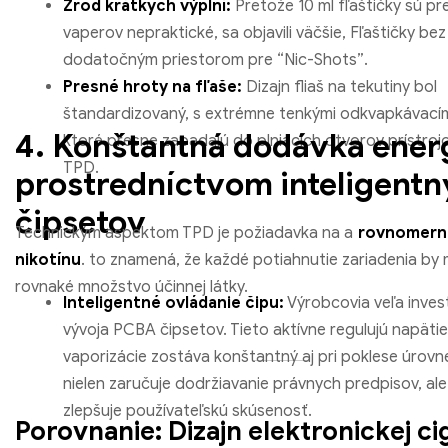
Zrod krátkych výplní:
Pretože 10 ml fľaštičky sú pr
vaperov nepraktické, sa objavili väčšie, Fľaštičky bez
dodatočným priestorom pre “Nic-Shots”.
Presné hroty na fľaše:
Dizajn fliaš na tekutiny bol
štandardizovaný, s extrémne tenkými odkvapkávacím
4. Konštantná dodávka ener
ktoré presne zapadajú do plniacich otvorov prístrojo
TPD.
prostredníctvom inteligent
čipsetov
Technickým aspektom TPD je požiadavka na a
rovnomern
nikotínu
. to znamená, že každé potiahnutie zariadenia by
rovnaké množstvo účinnej látky.
Inteligentné ovládanie čipu:
Výrobcovia veľa inves
vývoja PCBA čipsetov. Tieto aktívne regulujú napätie
vaporizácie zostáva konštantný aj pri poklese úrovne
nielen zaručuje dodržiavanie právnych predpisov, ale
zlepšuje používateľskú skúsenosť.
Porovnanie: Dizajn elektronickej ci