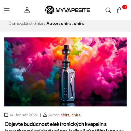
0
Myvapesite.de
Domovská stránka
Autor: chirs, chirs
14. Január 2026
Autor:
chirs, chirs
Objavte budúcnosť elektronických kvapalín s