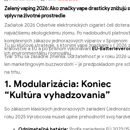
Zelený vaping 2026: Ako značky vape drasticky znižujú s
vplyv na životné prostredie
Začiatok 2026 Odvetvie elektronických cigariet čelí dotera
najväčšiemu ekologickému zlomu. Po nadobudnutí platnost
komplexných zákazov jednorazových výparov v Spojenom
Tu sú kľúčové stratégie, s ktorými vape značkami v r 2026 z
kráľovstve a EÚ a po prísnom vykonávaní
EU-Batteriever
ich environmentálnu rovnováhu.
tvár trhu sa zásadne zmenila. Udržateľnosť je v roku 2026 už
len marketingovým buzzwordom – je predpokladom pre sch
na trhu.
1. Modularizácia: Koniec
“Kultúra vyhadzovania”
So zákazom klasických jednorazových zariadení (Jednorazo
roku 2025 Výrobcovia museli úplne prehodnotiť svoj hardvé
Odnímateľné batérie:
Podľa nariadenia EÚ 2023/1