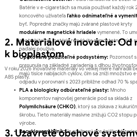
Batérie v e-cigaretách sa musia používať každý rok
koncového užívateľa
ľahko odnímateľné a vymeni
byť. Popredné značky majú zvárané plastové kryty
modulárne magnetické hriadele
vymenené. To um
2. Materiálové inovácie: Od 
spotrebiteľovi, batériu recyklujte samostatne, kým s
naďalej používa.
k bioplastom
Opakovane použiteľné podsystémy:
Pozornosť s
presunula na základné zariadenia s dlhou životnosťo
V roku 2026 Inovatívne materiály vo veľkej miere nahradili 
majú tisíce nabíjacích cyklov, čím sa zníži množstvo e
ABS plasty.
odpadu v porovnaní s 2023 približne odhad 70 % sp
PLA a biologicky odbúrateľné plasty:
Mnoho
komponentov najnovšej generácie pod sa skladá z
Polymilchsäure (CHKO)
, ktorý sa získava z kukuri
škrobu. Tieto materiály masívne znižujú CO2 stopu p
výrobe.
3. Uzavreté obehové systém
Recyklovaný hliník:
Je zosilnený pre špičkové zaria