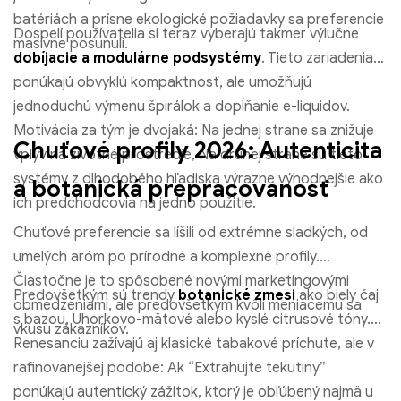
batériách a prísne ekologické požiadavky sa preferencie
Dospelí používatelia si teraz vyberajú takmer výlučne
masívne posunuli.
dobíjacie a modulárne podsystémy
. Tieto zariadenia
ponúkajú obvyklú kompaktnosť, ale umožňujú
jednoduchú výmenu špirálok a dopĺňanie e-liquidov.
Motivácia za tým je dvojaká: Na jednej strane sa znižuje
Chuťové profily 2026: Autenticita
vplyv na životné prostredie, Na druhej strane sú tieto
systémy z dlhodobého hľadiska výrazne výhodnejšie ako
a botanická prepracovanosť
Jednorazová vapka VEIIK Micko Pie 600 Obláčiky
ich predchodcovia na jedno použitie.
€
4.37
Chuťové preferencie sa líšili od extrémne sladkých, od
umelých aróm po prírodné a komplexné profily.
Vyberte možnosti
Čiastočne je to spôsobené novými marketingovými
Predovšetkým sú trendy
botanické zmesi
ako biely čaj
obmedzeniami, ale predovšetkým kvôli meniacemu sa
s bazou, Uhorkovo-mätové alebo kyslé citrusové tóny.
vkusu zákazníkov.
Renesanciu zažívajú aj klasické tabakové príchute, ale v
rafinovanejšej podobe: Ak “Extrahujte tekutiny”
ponúkajú autentický zážitok, ktorý je obľúbený najmä u