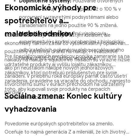
Doplniteľné systémy:
Používanie otvorených
Ekonomické výhody pre
systémov znižuje tvorbu odpadu až o 100 % v
porovnaní s uzavretými podsystémami alebo
spotrebiteľov a
zariadeniami na jedno použitie 90 % znížená.
maloobchodníkov
Materiálové inovácie:
Prví výrobcovia
Udržateľnosť nie je v Európe čistým ideálom, ale
experimentujú s krytmi vyrobenými z biologicky
ekonomický faktor. Zatiaľ čo vysokokvalitný opakovane
odbúrateľných polymérov alebo recyklovaného
použiteľný systém je drahší na nákup, Prevádzkové
Pre špecializovaných predajcov ponúka zameranie sa na
hliníka, znížiť CO2 stopu vo výrobe.
náklady na nákup e-liquidov vo fľašiach sú výrazne nižšie
udržateľné produkty aj vyššiu lojalitu zákazníkov.
ako pri neustálom nákupe nových jednorazových
zákazníkov, ktorí potrebujú príslušenstvo pre svoje
zariadení. V priebehu roka európsky parník často ušetrí
zariadenia, pravidelne sa vracajte do obchodu, namiesto
štvorcifernú sumu v eurách prechodom na udržateľný
toho, aby kupovali svoje produkty na čerpacích
hardvér.
Sociálna zmena: Koniec kultúry
staniciach alebo kioskoch.
vyhadzovania
Povedomie európskych spotrebiteľov sa zmenilo.
Oceňuje to najmä generácia Z a mileniáli, že ich životný