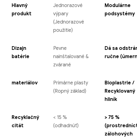
Hlavný
Jednorazové
Modulárne
produkt
výpary
podsystémy
(Jednorazové
použitie)
Dizajn
Pevne
Dá sa odstrá
batérie
nainštalované &
ručne (úmern
zvárané
materiálov
Primárne plasty
Bioplastrie /
(Ropný základ)
Recyklovaný
hliník
Recyklačný
< 15 %
> 75 %
citát
(odhadnúť)
(prostrední
zálohových