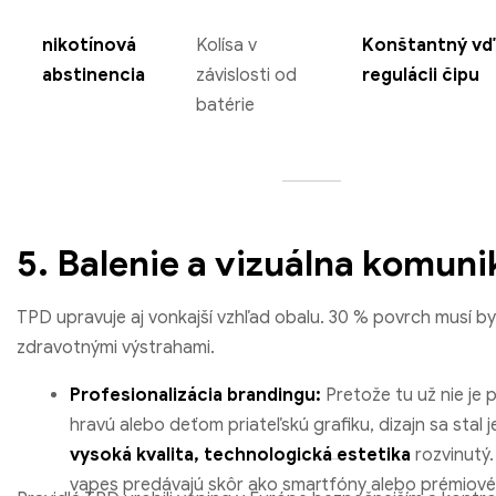
nikotínová
Kolísa v
Konštantný vď
abstinencia
závislosti od
regulácii čipu
batérie
5. Balenie a vizuálna komuni
TPD upravuje aj vonkajší vzhľad obalu. 30 % povrch musí b
zdravotnými výstrahami.
Profesionalizácia brandingu:
Pretože tu už nie je p
hravú alebo deťom priateľskú grafiku, dizajn sa stal
vysoká kvalita, technologická estetika
rozvinutý.
vapes predávajú skôr ako smartfóny alebo prémiové