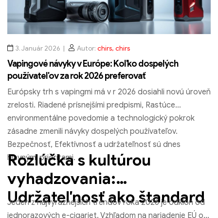
3. Január 2026
Autor:
chirs, chirs
Vapingové návyky v Európe: Koľko dospelých
používateľov za rok 2026 preferovať
MOTI SILICON 600 Jednorazová vapa 600 Obláčiky
Európsky trh s vapingmi má v r 2026 dosiahli novú úroveň
€
3.76
zrelosti. Riadené prísnejšími predpismi, Rastúce
environmentálne povedomie a technologický pokrok
Vyberte možnosti
zásadne zmenili návyky dospelých používateľov.
Bezpečnosť, Efektívnosť a udržateľnosť sú dnes
Rozlúčka s kultúrou
hlavnými prioritami.
vyhadzovania:
Udržateľnosť ako štandard
Jeden z najvýraznejších trendov roka 2026 je odklon od
jednorazových e-cigariet. Vzhľadom na nariadenie EÚ o