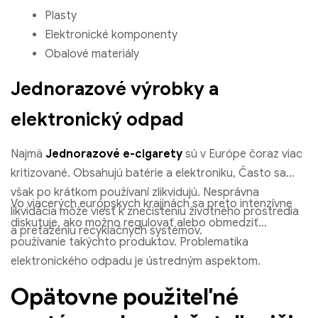
Plasty
Elektronické komponenty
Obalové materiály
Jednorazové výrobky a
elektronický odpad
Najmä
Jednorazové e-cigarety
sú v Európe čoraz viac
kritizované. Obsahujú batérie a elektroniku, Často sa
však po krátkom používaní zlikvidujú. Nesprávna
Vo viacerých európskych krajinách sa preto intenzívne
likvidácia môže viesť k znečisteniu životného prostredia
diskutuje, ako možno regulovať alebo obmedziť
a preťaženiu recyklačných systémov.
používanie takýchto produktov. Problematika
elektronického odpadu je ústredným aspektom.
Opätovne použiteľné