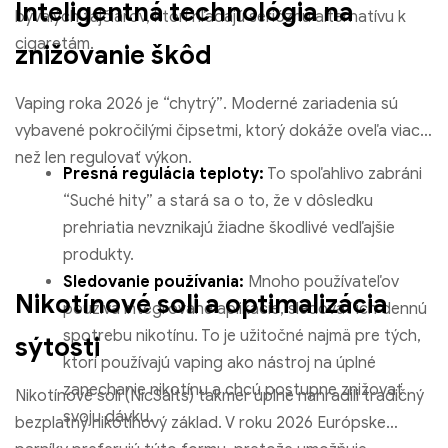
Inteligentná technológia na
bývalých fajčiarov, ktorí hľadajú serióznu alternatívu k
cigaretám.
znižovanie škôd
Vaping roka 2026 je “chytrý”. Moderné zariadenia sú
vybavené pokročilými čipsetmi, ktorý dokáže oveľa viac
než len regulovať výkon.
Presná regulácia teploty:
To spoľahlivo zabráni
“Suché hity” a stará sa o to, že v dôsledku
prehriatia nevznikajú žiadne škodlivé vedľajšie
produkty.
Elf Bar 600 Jednorazová vapa 600 Obláčiky
Sledovanie používania:
Mnoho používateľov
€
8.08
Nikotínové soli a optimalizácia
používa integrované aplikácie, sledovať ich dennú
spotrebu nikotínu. To je užitočné najmä pre tých,
Vyberte možnosti
sýtosti
ktorí používajú vaping ako nástroj na úplné
zanechanie nikotínu a chcú postupne znižovať
Nikotínové soli (NicSalts) takmer úplne nahradili tradičný
svoju dávku.
bezplatný nikotínový základ. V roku 2026 Európske