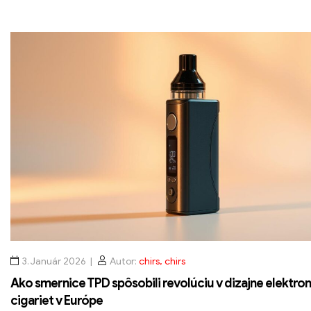
investovali, dnes dominujú na európskom trhu. Pre spotrebi
rok 2026 je vaping bezpečnejší, čistejšie a hlavne zodpoved
3. Január 2026
Autor:
chirs, chirs
Ako smernice TPD spôsobili revolúciu v dizajne elektro
cigariet v Európe