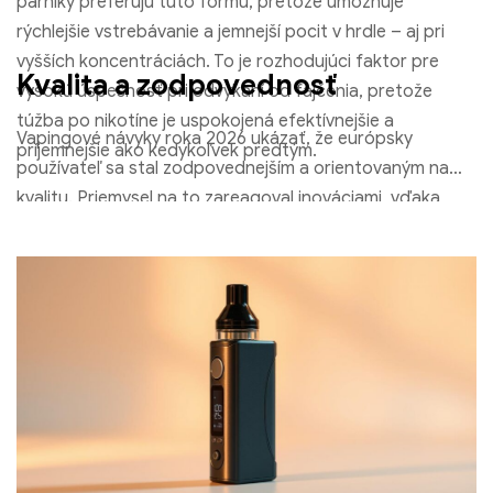
parníky preferujú túto formu, pretože umožňuje
Jednorazová vapa Elf Bar NC600 600 Obláčiky
rýchlejšie vstrebávanie a jemnejší pocit v hrdle – aj pri
€
8.08
vyšších koncentráciách. To je rozhodujúci faktor pre
Kvalita a zodpovednosť
Vyberte možnosti
vysokú úspešnosť pri odvykaní od fajčenia, pretože
túžba po nikotíne je uspokojená efektívnejšie a
Vapingové návyky roka 2026 ukázať, že európsky
príjemnejšie ako kedykoľvek predtým.
používateľ sa stal zodpovednejším a orientovaným na
kvalitu. Priemysel na to zareagoval inováciami, vďaka
Elf Bar T600 Jednorazová Vape 600 Obláčiky
čomu je vaping bezpečnejší, urobte to čistejšie a
€
8.19
transparentnejšie. Európa tak zostáva globálnym
priekopníkom moderného a udržateľného znižovania
Vyberte možnosti
škôd spôsobených tabakom.
MOTI SILICON 2 Jednorazová vapa 600 Obláčiky
€
4.19