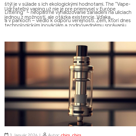
štýl je v súlade s ich ekologickými hodnotami. The “Vape-
Udržateľný vaping už nie je pre priemysel v Európe
Littering” – neopatrné vyhadzovanie zariadení na uliciach
jednou z možností, ale otázka existencie. Vďaka
a v parkoch – viedlo k odporu verejnosti. Zem, ktorí dnes
technologickým inováciám a zodpovednému správaniu
neinvestujú do kruhových systémov, riskovať masívne
spotrebiteľov si e-cigareta môže zachovať svoju úlohu
poškodenie svojho imidžu z dlhodobého hľadiska.
menej škodlivej alternatívy k fajčeniu., bez ohrozenia
environmentálnych cieľov kontinentu. Cesta vedie od
zahadzovacej mentality k zodpovednému obehovému
hospodárstvu.
3. Január 2026
Autor:
chirs, chirs