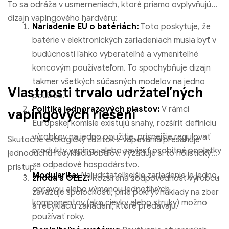
a
w
o
i
i
n
To sa odráža v usmerneniach, ktoré priamo ovplyvňujú
c
i
u
n
n
s
dizajn vapingového hardvéru:
e
t
T
t
k
t
Nariadenie EÚ o batériách:
Toto poskytuje, že
b
t
u
e
e
a
batérie v elektronických zariadeniach musia byť v
o
e
b
r
d
g
budúcnosti ľahko vyberateľné a vymeniteľné
o
r
e
e
i
r
koncovým používateľom. To spochybňuje dizajn
k
s
n
a
takmer všetkých súčasných modelov na jedno
t
m
Vlastnosti trvalo udržateľných
použitie.
Politika jednorazových plastov:
V rámci
vapingových riešení
Európskej komisie existujú snahy, rozšíriť definíciu
výrobkov na jedno použitie, prísnejšie regulovať
Skutočne ekologický zážitok z vapovania presahuje
produkty vapingu alebo zaviesť osobitné poplatky
jednoduchú recykláciu obalov. Vyžaduje si to holistický
za odpadové hospodárstvo.
prístup:
Modularita:
Najudržateľnejšie zariadenie je jedno,
zhoda s OEEZ:
Rozšírená zodpovednosť výrobcu
opravou alebo výmenou jednotlivých
zaväzuje spoločnosti, plne pokryť náklady na zber
komponentov (ako cievky alebo struky) možno
a recykláciu zariadení, ktoré predávajú.
používať roky.