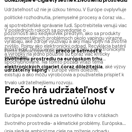
Udržateľnosť už nie je úzkou témou. V Európe ovplyvňuje
politické rozhodnutia, priemyselné procesy a čoraz viac
aj spotrebiteľské správanie ľudí. Spotrebitelia venujú viac
V posledných rokoch sa povedomie o
pozornosti ako kedykoľvek predtým, ako sa produkty
environmentálnych problémoch okolo vapingu výrazne
vyrábajú, aké zdroje využívajú a aký majú vplyv na životné
zvýšilo. Pojmy ako elektronický odpad, Recyklácia batérií
prostredie. Tento vývoj nekončí na trhu s elektronickými
Tento článok osvetľuje,
prečo je šetrnosť k
a výrobky na jedno použitie sú čoraz viac kriticky
cigaretami.
životnému prostrediu na európskom trhu
spochybňované. Na tomto pozadí víťazí téma
elektronických cigariet čoraz dôležitejšia
, aké výzvy
udržateľný vaping
v Európe veľmi dôležité.
existujú a ako môžu výrobcovia a používatelia prispieť k
trvalo udržateľnejšiemu rozvoju.
Prečo hrá udržateľnosť v
Európe ústrednú úlohu
Európa je považovaná za svetového lídra v otázkach
životného prostredia- a klimatické problémy. Európska
únia sleduje ambiciózne ciele na zníženie odpadu,