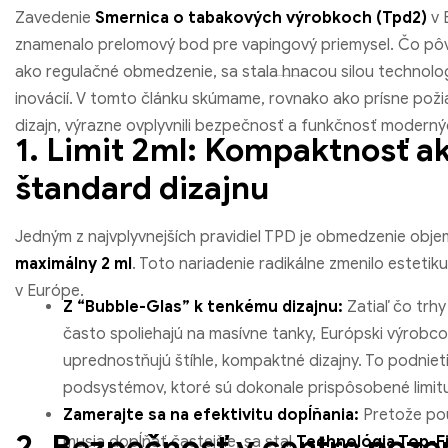
Zavedenie
Smernica o tabakových výrobkoch (Tpd2)
v 
znamenalo prelomový bod pre vapingový priemysel. Čo pô
ako regulačné obmedzenie, sa stala hnacou silou technolo
inovácií. V tomto článku skúmame, rovnako ako prísne pož
dizajn, výrazne ovplyvnili bezpečnosť a funkčnosť modernýc
1. Limit 2ml: Kompaktnosť a
štandard dizajnu
Jedným z najvplyvnejších pravidiel TPD je obmedzenie obj
maximálny 2 ml
. Toto nariadenie radikálne zmenilo estetik
v Európe.
Z “Bubble-Glas” k tenkému dizajnu:
Zatiaľ čo trh
často spoliehajú na masívne tanky, Európski výrobco
uprednostňujú štíhle, kompaktné dizajny. To podniet
podsystémov, ktoré sú dokonale prispôsobené limitu
Zamerajte sa na efektivitu dopĺňania:
Pretože pou
2. Bezpečnosť v centre pozo
musia dopĺňať častejšie, sa stal
Technológia Top-Fi