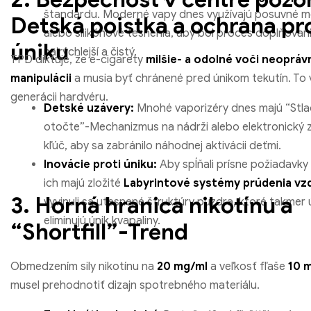
štandardu. Moderné vapy dnes využívajú posuvné 
Detská poistka a ochrana pr
alebo silikónové tesnenia, aby bol proces doplňovan
úniku
najrýchlejší a čistý.
TPD diktuje, že e-cigarety
milšie- a odolné voči neopráv
manipulácii
a musia byť chránené pred únikom tekutín. To v
generácii hardvéru.
Detské uzávery:
Mnohé vaporizéry dnes majú “Stla
otočte”-Mechanizmus na nádrži alebo elektronický
kľúč, aby sa zabránilo náhodnej aktivácii deťmi.
Inovácie proti úniku:
Aby spĺňali prísne požiadavky E
ich majú zložité
Labyrintové systémy prúdenia v
3. Horná hranica nikotínu a
vyvinuli sa utesnené štruktúry puzdra, ktoré takmer 
eliminujú únik kvapaliny.
“Shortfill”-Trend
Obmedzením sily nikotínu na
20 mg/ml
a veľkosť fľaše
10 m
musel prehodnotiť dizajn spotrebného materiálu.