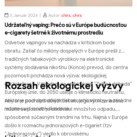
Vyberte možnosti
3. Január 2026
Autor:
chirs, chirs
Udržateľný vaping: Prečo sú v Európe budúcnosťou
e-cigarety šetrné k životnému prostrediu
Wotofo Mini Vape na jedno použitie 600 Vlaky
Odvetvie vapingov sa nachádza v kritickom bode
€
6.70
obratu. Zatiaľ čo milióny dospelých v Európe prešli z
tradičných tabakových výrobkov na elektronické
Vyberte možnosti
systémy dodávania nikotínu (Konce) prevod, do centra
pozornosti prichádza nová výzva: ekologickej
Rozsah ekologickej výzvy
udržateľnosti. Vzhľadom na ambiciózne “Zelená dohoda”
Európskej únie, do 2050 usiluje o klimatickú neutralitu,
Jednorazová vapa KMOSE Gem 600 Obláčiky
sektor je pod obrovským tlakom, jeho výroby- a zásadne
Aby sme pochopili dôležitosť ekologických zariadení,
€
3.25
reformovať modely likvidácie.
musíte sa pozrieť na obrovské množstvo odpadu,
spôsobené súčasnými trendmi na trhu. Najmä v Európe
Vyberte možnosti
došlo k rozmachu jednorazových e-cigariet (tzv
“Jednorazovky”) viedlo k obrovskému