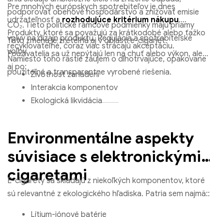
Pre mnohých európskych spotrebiteľov je dnes
podporovať obehové hospodárstvo a znižovať emisie
udržateľnosť a
rozhodujúce kritérium nákupu
.
CO₂. Tieto politické rámcové podmienky majú priamy
Produkty, ktoré sa považujú za krátkodobé alebo ťažko
vplyv na dizajn produktu, Regulácia a spotrebiteľské
Táto zmena je zreteľná aj v oblasti e-cigariet.
recyklovateľné, čoraz viac strácajú akceptáciu.
voľby.
Používatelia sa už nepýtajú len na chuť alebo výkon, ale
Namiesto toho rastie záujem o dlhotrvajúce, opakovane
aj po:
použiteľné a transparentne vyrobené riešenia.
Životnosť zariadení
Interakcia komponentov
Ekologická likvidácia
Environmentálne aspekty
súvisiace s elektronickými
cigaretami
E-cigarety sa skladajú z niekoľkých komponentov, ktoré
sú relevantné z ekologického hľadiska. Patria sem najmä::
Lítium-iónové batérie