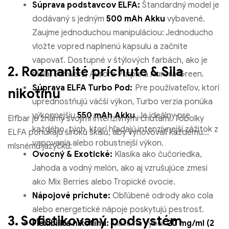
Súprava podstavcov ELFA:
Štandardný model je
dodávaný s jedným
500 mAh Akku
vybavené.
Zaujme jednoduchou manipuláciou: Jednoducho
vložte vopred naplnenú kapsulu a začnite
vapovať. Dostupné v štýlových farbách, ako je
2. Rozmanité príchute & Sila
biela, Schwarz, Aurora Purple a Aurora Green.
Súprava ELFA Turbo Pod:
Pre používateľov, ktorí
nikotínu
uprednostňujú väčší výkon, Turbo verzia ponúka
výkonnejšiu
550 mAh Akku
. Je ideálny pre
Elfbar je známy svojimi intenzívnymi chuťami.
Tobolky
každého, tých, ktorí hľadajú intenzívnejší zážitok z
ELFA ponúkajú širokú škálu, aby vyhovovali každému
vapovania alebo robustnejší výkon.
mlsnému jazýčku:
Ovocný & Exotické:
Klasika ako čučoriedka,
Jahoda a vodný melón, ako aj vzrušujúce zmesi
ako Mix Berries alebo Tropické ovocie.
Nápojové príchute:
Obľúbené odrody ako cola
alebo energetické nápoje poskytujú pestrosť.
3. Sofistikovaný podsystém
Flexibilita nikotínu:
Máte na výber
20 mg/ml (2