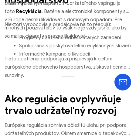
hospodárstvo
Ďalším dôležitým aspektom udržateľného vapingu je
toto
Recyklácia
. Batérie a elektronické komponenty sa
v Európe nesmú likvidovať s domovým odpadom. Pre
Niektorí výrobcovia a predajcovia na to reagujú:
mnohých používateľov to však nie je vždy jasné, ako by
sa mali e-cigarety správne likvidovať.
Programy spätného odberu starých zariadení
Spolupráca s poskytovateľmi recyklačných služieb
Informačné kampane o likvidácii
Tieto opatrenia podporujú a prispievajú k cieľom
európskeho obehového hospodárstva, získavať cenné
suroviny.
Ako regulácia ovplyvňuje
trvalo udržateľný rozvoj
Európska regulácia zohráva dôležitú úlohu pri podpore
udržateľných produktov. Okrem smernice o tabakových