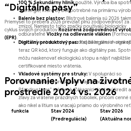
100 % Sekundárny hliník
použité. Výroba iba spotr
“Digitálne pasy”
% energie, ktoré by boli potrebné na primárnu výrobu
Balenie bez plastov:
Blistrové balenia sú 2026 tak
Priemysel to preberá 2026 prevziať plnú zodpovednosť za 
zmizol. Namiesto toho značky používajú biologicky
cyklus svojich produktov
Rozšírená zodpovednosť výro
odbúrateľné
Vložky na odlievanie vlákien
(Formov
(EPR)
.
buničina) a atramenty na vodnej báze pre ich vonkajš
Digitálny produktový pas:
Každá legálna e-cigare
teraz QR kód, ktorý funguje ako digitálny pas. Spotr
môžu naskenovať ekologickú stopu a nájsť najbližšie
certifikované miesto vrátenia.
Vkladové systémy pre struky:
V spolupráci so
Porovnanie: Vplyv na životn
špecializovanými predajcami majú značky “Vape-
prostredie 2024 vs. 2026
Pfandsysteme” založená. Zákazníci dostanú kredit 
zľavy za vrátenie prázdnych toboliek, pričom cenné 
ako nikel a lítium sa vracajú priamo do výrobného re
funkcia
Stav 2024
Stav 2026
(Predregulácia)
(Aktuálna no