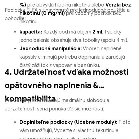
%)
pre obvyklú hladinu nikotínu alebo
Verzia bez
Podložky ELFA sú navrhnuté pre jednoduché použitie a
nikotínu (0 mg/ml)
pre vedomý pôžitok bez
pohodlie:
nikotínu.
kapacita:
Každý pod má objem
2 ml
. Typicky
jedno balenie obsahuje dva tobolky (spolu 4 ml).
Jednoduchá manipulácia:
Vopred naplnené
kapsuly eliminujú potrebu dopĺňania a zaručujú
čistý zážitok z vapovania bez úniku.
4. Udržateľnosť vďaka možnosti
opätovného naplnenia &
kompatibilita
Pre parníky, ktorí hľadajú maximálnu slobodu a
udržateľnosť, séria ponúka ďalšie možnosti:
Doplniteľné podložky (Učebné moduly):
Tieto
vám umožňujú, Vyberte si vlastnú tekutinu a
prispôsobte si chuť a silu nikotínu.