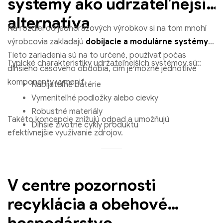
systémy ako udržateľnejšia
alternatíva
Na rozdiel od jednorazových výrobkov si na tom mnohí
výrobcovia zakladajú
dobíjacie a modulárne systémy
.
Tieto zariadenia sú na to určené, používať počas
Typické charakteristiky udržateľnejších systémov sú::
dlhšieho časového obdobia, čím je možné jednotlivé
komponenty vymeniť.
Nabíjateľné batérie
Vymeniteľné podložky alebo cievky
Robustné materiály
Takéto koncepcie znižujú odpad a umožňujú
Dlhšie životné cykly produktu
efektívnejšie využívanie zdrojov.
V centre pozornosti
recyklácia a obehové