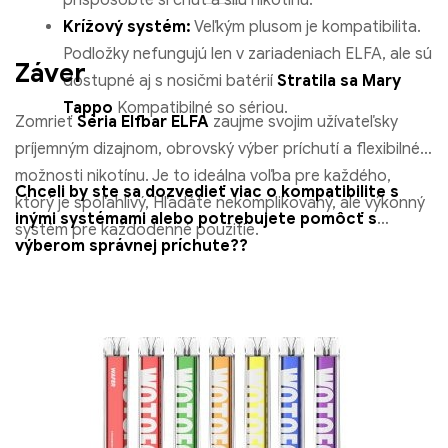
Krížový systém:
Veľkým plusom je kompatibilita.
Podložky nefungujú len v zariadeniach ELFA, ale sú
Záver
dostupné aj s nosičmi batérií
Stratila sa Mary
Tappo
Kompatibilné so sériou.
Zomrieť
Séria Elfbar ELFA
zaujme svojim užívateľsky
príjemným dizajnom, obrovský výber príchutí a flexibilné
možnosti nikotínu. Je to ideálna voľba pre každého,
Chceli by ste sa dozvedieť viac o kompatibilite s
ktorý je spoľahlivý, Hľadáte nekomplikovaný, ale výkonný
inými systémami alebo potrebujete pomôcť s
systém pre každodenné použitie.
výberom správnej príchute??