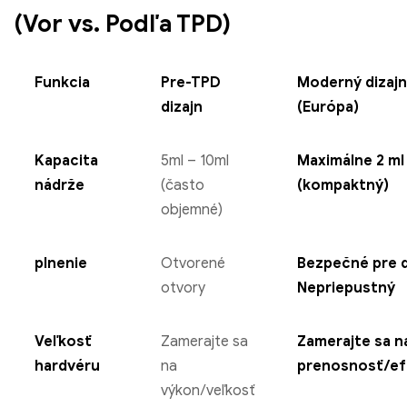
(Vor vs. Podľa TPD)
Funkcia
Pre-TPD
Moderný dizaj
dizajn
(Európa)
Kapacita
5ml – 10ml
Maximálne 2 ml
nádrže
(často
(kompaktný)
objemné)
plnenie
Otvorené
Bezpečné pre d
otvory
Nepriepustný
Veľkosť
Zamerajte sa
Zamerajte sa n
hardvéru
na
prenosnosť/ef
výkon/veľkosť