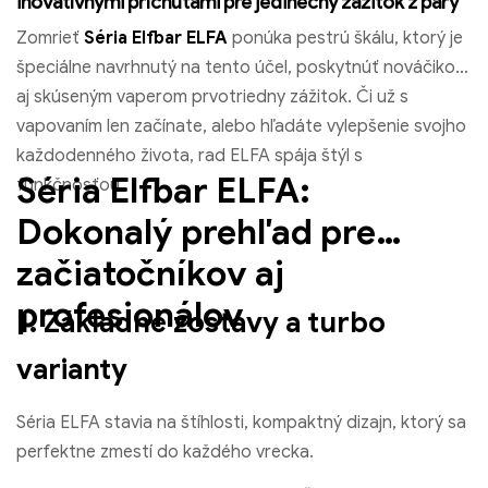
inovatívnymi príchuťami pre jedinečný zážitok z pary
Zomrieť
Séria Elfbar ELFA
ponúka pestrú škálu, ktorý je
špeciálne navrhnutý na tento účel, poskytnúť nováčikom
aj skúseným vaperom prvotriedny zážitok. Či už s
vapovaním len začínate, alebo hľadáte vylepšenie svojho
každodenného života, rad ELFA spája štýl s
Séria Elfbar ELFA:
funkčnosťou..
Dokonalý prehľad pre
začiatočníkov aj
profesionálov
1. Základné zostavy a turbo
varianty
Séria ELFA stavia na štíhlosti, kompaktný dizajn, ktorý sa
perfektne zmestí do každého vrecka.