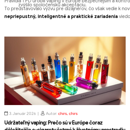
Pravidlá TPD urobili vaping v Európe bezpečnejším a kontro
zvýšilo spoločenskú akceptáciu.
To predstavovalo výzvu pre dizajnérov, čo však vedie k nov
nepriepustný, inteligentné a praktické zariadenia
viedo
si dnes kúpi zariadenie kompatibilné s TPD, ťaží z technolog
vyspelosti, čo by sa nikdy nepodarilo dosiahnuť bez tohto
tlaku.
3. Január 2026
Autor:
chirs, chirs
Udržateľný vaping: Prečo sú v Európe čoraz
dôležitejšie e-cigarety šetrné k životnému prostrediu