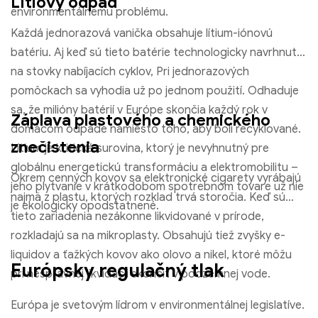
Lítiový odpad
environmentálnemu problému.
Každá jednorazová vanička obsahuje lítium-iónovú
batériu. Aj keď sú tieto batérie technologicky navrhnuté
na stovky nabíjacích cyklov, Pri jednorazových
pomôckach sa vyhodia už po jednom použití. Odhaduje
sa, že milióny batérií v Európe skončia každý rok v
Záplava plastového a chemického
domácom odpade namiesto toho, aby boli recyklované.
znečistenia
Lítium je kritická surovina, ktorý je nevyhnutný pre
globálnu energetickú transformáciu a elektromobilitu –
Okrem cenných kovov sa elektronické cigarety vyrábajú
jeho plytvanie v krátkodobom spotrebnom tovare už nie
najmä z plastu, ktorých rozklad trvá storočia. Keď sú
je ekologicky opodstatnené.
tieto zariadenia nezákonne likvidované v prírode,
rozkladajú sa na mikroplasty. Obsahujú tiež zvyšky e-
liquidov a ťažkých kovov ako olovo a nikel, ktoré môžu
Európsky regulačný tlak
pri nesprávnej likvidácii skončiť v podzemnej vode.
F
T
Y
P
L
I
Európa je svetovým lídrom v environmentálnej legislatíve.